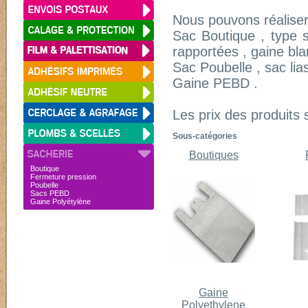
Nous pouvons réaliser
Sac Boutique , type 
rapportées , gaine bl
Sac Poubelle , sac lia
Gaine PEBD .
Les prix des produits 
Sous-catégories
Boutiques
Boutique
Fermeture pression
Poubelle
Sacs PEBD
Gaine Polyétylène
Gaine
Polyethylene