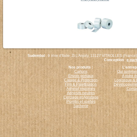
Sudembal
: 9 Voie d'Italie, ZI L'Anjoly, 13127 VITROLLES (France)
Conception
:
e-par
Nos produits :
L'entrep
Cartons
Qui sommes
Envois postaux
A votre 
Calage & Protection
Logistique & 
Film & Palettisation
Développemen
Adhésif imprimés
Conta
Adhésifs neutres
Cerclage et Agrafage
Plombs et scellés
Sacherie