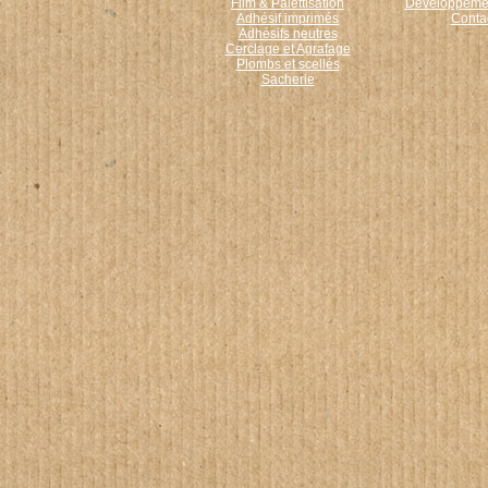
Film & Palettisation
Développemen
Adhésif imprimés
Conta
Adhésifs neutres
Cerclage et Agrafage
Plombs et scellés
Sacherie