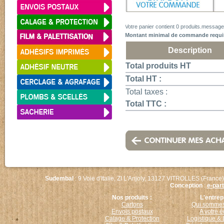
Votre panier contient
0 produits.messag
Montant minimal de commande requis :
Description
Total produits HT
Total HT :
Total taxes :
Total TTC :
Sudembal
: 9 Voie d'Italie, ZI L'Anjoly, 13127 VITROLLES (France)
Conception
:
e-par
Nos produits :
L'entrep
Cartons
Qui sommes
Envois postaux
A votre 
Calage & Protection
Logistique & 