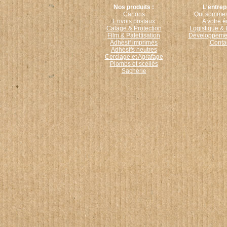
Nos produits :
L'entrep
Cartons
Qui sommes
Envois postaux
A votre 
Calage & Protection
Logistique & 
Film & Palettisation
Développemen
Adhésif imprimés
Conta
Adhésifs neutres
Cerclage et Agrafage
Plombs et scellés
Sacherie