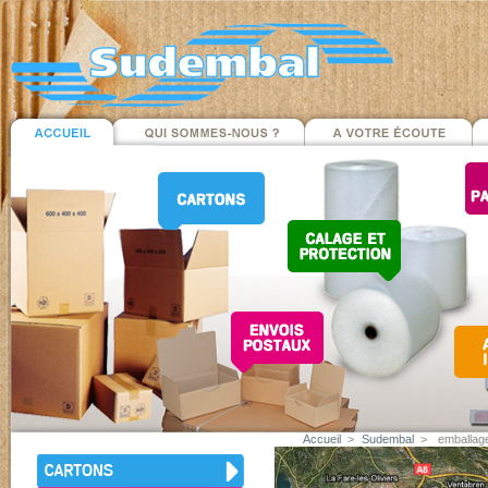
Accueil
>
Sudembal
>
emballag