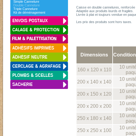
Simple Cannelure
Double Cannelure
Caisse en double cannelures, renforcée 
Triple Cannelure
Adaptée aux produits lourds et fragiles.
Kit de déménagement
Livrée à plat et toujours vendue en paque
Les prix des produits sont hors taxes.
Dimensions
Conditio
10 unit
160 x 120 x 110
paqu
10 unit
200 x 140 x 140
paqu
10 unit
200 x 150 x 120
paqu
10 unit
200 x 200 x 200
paqu
10 unit
250 x 180 x 140
paqu
10 unit
250 x 250 x 100
paqu