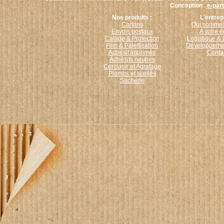
Conception
:
e-par
Nos produits :
L'entrep
Cartons
Qui sommes
Envois postaux
A votre 
Calage & Protection
Logistique & 
Film & Palettisation
Développemen
Adhésif imprimés
Conta
Adhésifs neutres
Cerclage et Agrafage
Plombs et scellés
Sacherie