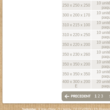
10 unit
250 x 250 x 250
paqu
10 unit
300 x 200 x 170
paqu
10 unit
310 x 215 x 100
paqu
10 unit
310 x 220 x 250
paqu
10 unit
350 x 220 x 200
paqu
10 unit
350 x 230 x 260
paqu
10 unit
350 x 350 x 200
paqu
10 unit
350 x 350 x 350
paqu
400 x 300 x 200
20 unit
E
paqu
1
2
3
Sudembal
: 9 Voie d'Italie, ZI L'Anjoly, 13127 VITROLLES (France)