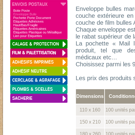
Enveloppe bulles mar
Boite Poste
Enveloppe Bulle
couche extérieure en 
Pochette Porte Document
couche de film bulles 
Etiquettes Adhésives
Haut/Bas/Fragile
Chaque enveloppe est
Etiquettes Américaines
Etiquettes Plastique ou Métallique
le rabat supérieur de 
Lien pour Etiquettes
La pochette « Mail li
produit, tel que de
médicaux etc…
Choisissez parmi les 
Les prix des produits 
Dimensions
Condition
110 x 160
100 unités pa
150 x 210
100 unités pa
180 x 260
100 unités pa