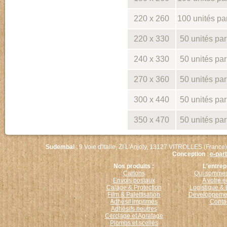
220 x 260
100 unités pa
220 x 330
50 unités pa
240 x 330
50 unités pa
270 x 360
50 unités pa
300 x 440
50 unités pa
350 x 470
50 unités pa
Sudembal
: 9 Voie d'Italie, ZI L'Anjoly, 13127 VITROLLES (France)
Conception
:
e-par
Nos produits :
L'entrep
Cartons
Qui sommes
Envois postaux
A votre 
Calage & Protection
Logistique & 
Film & Palettisation
Développemen
Adhésif imprimés
Conta
Adhésifs neutres
Cerclage et Agrafage
Plombs et scellés