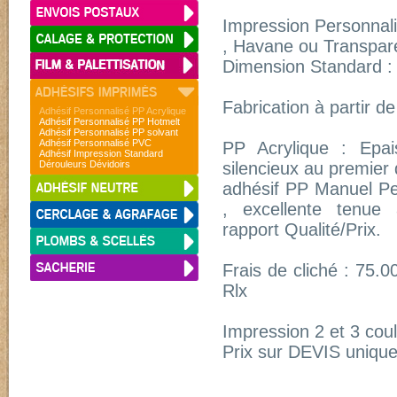
Impression Personnal
, Havane ou Transpare
Dimension Standard 
Fabrication à partir de
Adhésif Personnalisé PP Acrylique
Adhésif Personnalisé PP Hotmelt
Adhésif Personnalisé PP solvant
Adhésif Personnalisé PVC
PP Acrylique : Epai
Adhésif Impression Standard
Dérouleurs Dévidoirs
silencieux au premier 
adhésif PP Manuel Pe
, excellente tenue 
rapport Qualité/Prix.
Frais de cliché : 75
Rlx
Impression 2 et 3 coul
Prix sur DEVIS uniqu