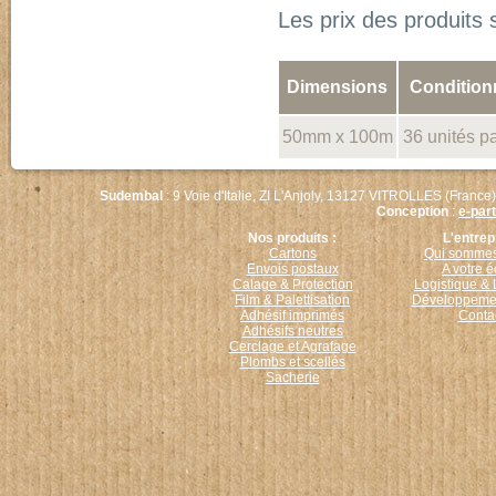
Les prix des produits 
Dimensions
Conditio
50mm x 100m
36 unités p
Sudembal
: 9 Voie d'Italie, ZI L'Anjoly, 13127 VITROLLES (France)
Conception
:
e-par
Nos produits :
L'entrep
Cartons
Qui sommes
Envois postaux
A votre 
Calage & Protection
Logistique & 
Film & Palettisation
Développemen
Adhésif imprimés
Conta
Adhésifs neutres
Cerclage et Agrafage
Plombs et scellés
Sacherie