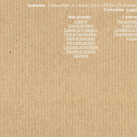
Sudembal
: 9 Voie d'Italie, ZI L'Anjoly, 13127 VITROLLES (France)
Conception
:
e-par
Nos produits :
L'entrep
Cartons
Qui sommes
Envois postaux
A votre 
Calage & Protection
Logistique & 
Film & Palettisation
Développemen
Adhésif imprimés
Conta
Adhésifs neutres
Cerclage et Agrafage
Plombs et scellés
Sacherie