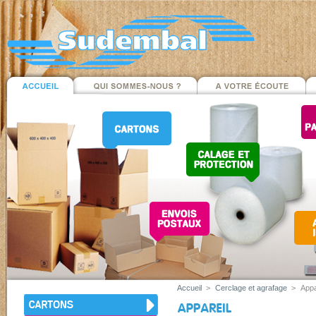
Accueil
>
Cerclage et agrafage
>
Appa