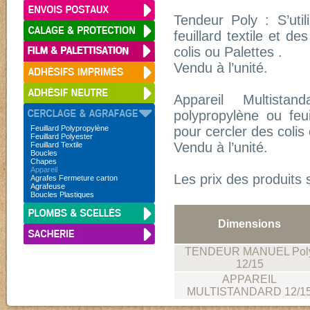
Tendeur Poly : S’util
feuillard textile et d
colis ou Palettes .
Vendu à l’unité.
Appareil Multistan
polypropylène ou feui
Feuillard Polypropylène
pour cercler des colis
Feuillard Polyester
Vendu à l’unité.
Feuillard Textile
Boucles
Chapes
Appareil
Les prix des produits 
Agrafes Fermeture carton
Agrafeuse
Boucles Plastiques
Dimensions
TENDEUR MANUEL Pol
12/15
APPAREIL
MULTISTANDARD 12/1