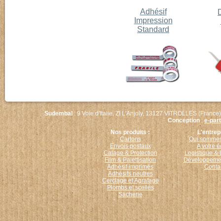
Adhésif
Impression
Standard
Sudembal
: 9 Voie d'Italie, ZI L'Anjoly, 13127 VITROLLES (France)
Conception
:
e-par
Nos produits :
L'entrep
Cartons
Qui sommes
Envois postaux
A votre 
Calage & Protection
Logistique & 
Film & Palettisation
Développemen
Adhésif imprimés
Conta
Adhésifs neutres
Cerclage et Agrafage
Plombs et scellés
Sacherie