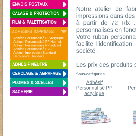
Notre atelier de fa
impressions dans des 
à partir de 72 Rlx 
personnalisés en fonc
Votre ruban personnali
Adhésif Personnalisé PP Acrylique
Adhésif Personnalisé PP Hotmelt
facilite l’identifica
Adhésif Personnalisé PP solvant
Adhésif Personnalisé PVC
société .
Adhésif Impression Standard
Dérouleurs Dévidoirs
Les prix des produits 
Sous-catégories
Adhésif
Personnalisé PP
Per
acrylique